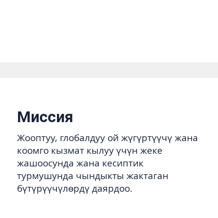
Миссия
Жооптуу, глобалдуу ой жүгүртүүчү жана
коомго кызмат кылуу үчүн жеке
жашоосунда жана кесиптик
турмушунда чындыкты жактаган
бүтүрүүчүлөрдү даярдоо.