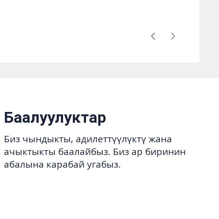
Баалуулуктар
Биз чындыкты, адилеттүүлүктү жана
ачыктыкты баалайбыз. Биз ар биринин
абалына карабай угабыз.