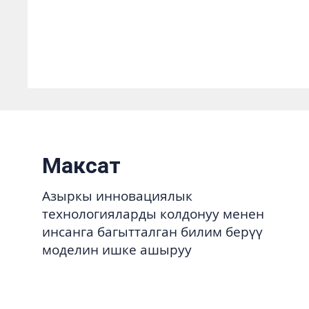
Максат
Азыркы инновациялык
технологияларды колдонуу менен
инсанга багытталган билим берүү
моделин ишке ашыруу