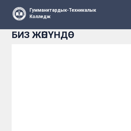
Гумманитардык-Техникалык
Колледж
БИЗ ЖӨНҮНДӨ