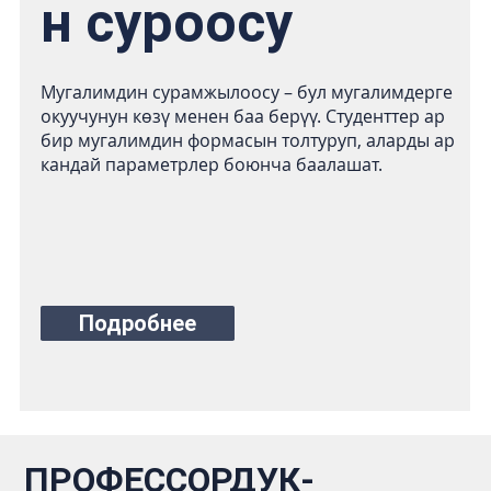
н суроосу
Мугалимдин сурамжылоосу – бул мугалимдерге
окуучунун көзү менен баа берүү. Студенттер ар
бир мугалимдин формасын толтуруп, аларды ар
кандай параметрлер боюнча баалашат.
Подробнее
ПРОФЕССОРДУК-