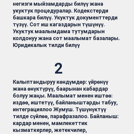
негизги мыйзамдарды билүү жана
укуктук процедуралар. Кодекстерди
башкара билүү. Укуктук документтерди
түзүү. Сот иш кагаздарын түшүнүү.
Укуктук маалымдама тутумдарын
колдонуу жана сот маалымат базалары.
Юридикалык тилди билүү
2
Калыптандыруу көндүмдөр: үйрөнүү
жана өнүктүрүү, баарынан кабардар
болуу жаңы. Маалымат менен иштөө:
издөө, иштетүү, байланыштарды табуу,
интеграциялоо Жумуш. Түшүнүктүү
тилде сүйлөө, парафразалоо. Байланыш:
кардар менен, мамлекеттик
кызматкерлер, жетекчилер,