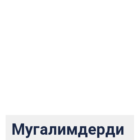
консультация берүү жөндөмдүүлүгү
.
7
Негизги гуманитардык, коомдук, табият
таануу билимдерге ээ болуу жана
аларды кесиптик ишмердүүлүктө
колдоно билүү
Мугалимдерди