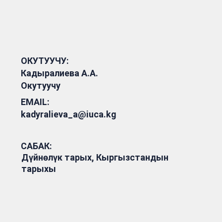
ОКУТУУЧУ:
Кадыралиева А.А.
Окутуучу
EMAIL:
kadyralieva_a@iuca.kg
САБАК:
Дүйнөлүк тарых, Кыргызстандын
тарыхы