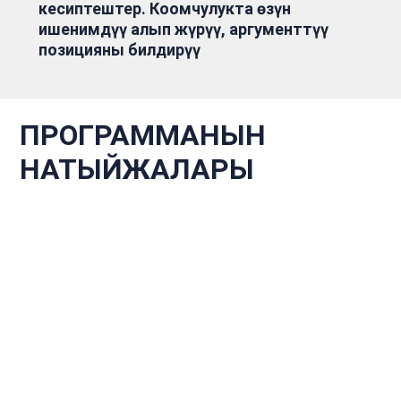
кесиптештер. Коомчулукта өзүн
ишенимдүү алып жүрүү, аргументтүү
позицияны билдирүү
ПРОГРАММАНЫН
НАТЫЙЖАЛАРЫ
.
1
Бүтүрүүчүнүн мамлекеттик жана укук
тармагындагы негизги кесиптик
билимдерин, көндүмдөрүн жана
көндүмдөрүн калыптандыруу