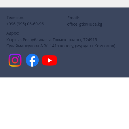
Телефон:
Email:
+996 (995) 06-69-96
office_gtk@iuca.kg
Адрес:
Кыргыз Республикасы, Токмок шаары, 724915
Сулайманкулова А.Ж. 141а көчөсү, (мурдагы Комсомол)