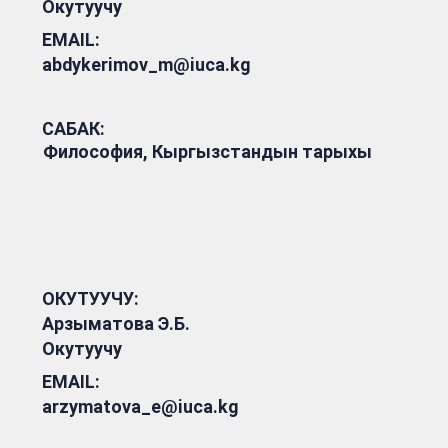
Окутуучу
EMAIL:
abdykerimov_m@iuca.kg
САБАК:
Философия, Кыргызстандын тарыхы
ОКУТУУЧУ:
Арзыматова Э.Б.
Окутуучу
EMAIL:
arzymatova_e@iuca.kg