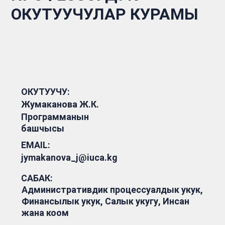
ОКУТУУЧУЛАР КУРАМЫ
ОКУТУУЧУ:
Жумаканова Ж.К.
Программанын
башчысы
EMAIL:
jymakanova_j@iuca.kg
САБАК:
Административдик процессуалдык укук,
Финансылык укук, Салык укугу, Инсан
жана коом