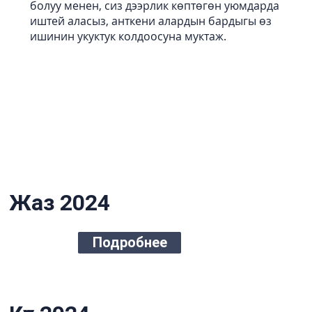
болуу менен, сиз дээрлик көптөгөн уюмдарда
иштей аласыз, анткени алардын бардыгы өз
ишинин укуктук колдоосуна муктаж.
Окуучулардын
жетишкендикте
ринин сапаты
Жаз 2024
Подробнее