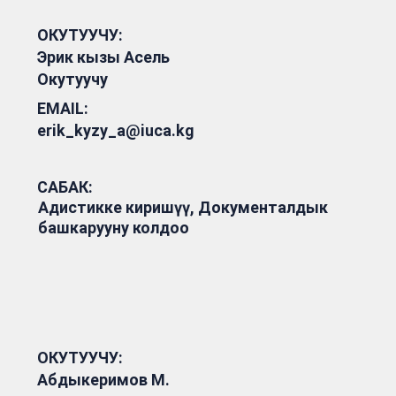
ОКУТУУЧУ:
Эрик кызы Асель
Окутуучу
EMAIL:
erik_kyzy_a@iuca.kg
САБАК:
Адистикке киришүү, Документалдык
башкарууну колдоо
ОКУТУУЧУ:
Абдыкеримов М.