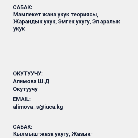
САБАК:
Мамлекет жана укук теориясы,
Жарандык укук, Эмгек укугу, Эл аралык
укук
ОКУТУУЧУ:
Алимова Ш.Д
Окутуучу
EMAIL:
alimova_s@iuca.kg
САБАК:
Кылмыш-жаза укугу, Жазык-