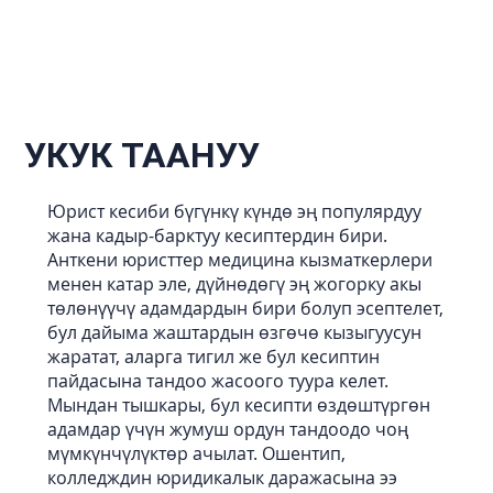
УКУК ТААНУУ
Юрист кесиби бүгүнкү күндө эң популярдуу
жана кадыр-барктуу кесиптердин бири.
Анткени юристтер медицина кызматкерлери
менен катар эле, дүйнөдөгү эң жогорку акы
төлөнүүчү адамдардын бири болуп эсептелет,
бул дайыма жаштардын өзгөчө кызыгуусун
жаратат, аларга тигил же бул кесиптин
пайдасына тандоо жасоого туура келет.
Мындан тышкары, бул кесипти өздөштүргөн
адамдар үчүн жумуш ордун тандоодо чоң
мүмкүнчүлүктөр ачылат. Ошентип,
колледждин юридикалык даражасына ээ