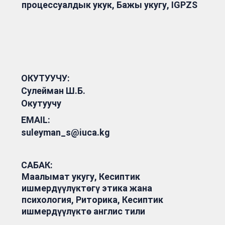
процессуалдык укук, Бажы укугу, IGPZS
ОКУТУУЧУ:
Сулейман Ш.Б.
Окутуучу
EMAIL:
suleyman_s@iuca.kg
САБАК:
Маалымат укугу, Кесиптик
ишмердүүлүктөгү этика жана
психология, Риторика, Кесиптик
ишмердүүлүктө англис тили