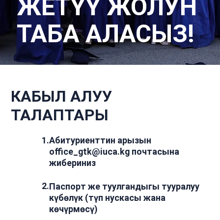
ЖЕТҮҮ ЖОЛУН
ТАБА АЛАСЫЗ!
КАБЫЛ АЛУУ
ТАЛАПТАРЫ
1
.
Абитуриенттин арызын
office_gtk@iuca.kg
почтасына
жибериниз
2
.
Паспорт же туулгандыгы тууралуу
күбөлүк (түп нускасы жана
көчүрмөсү)