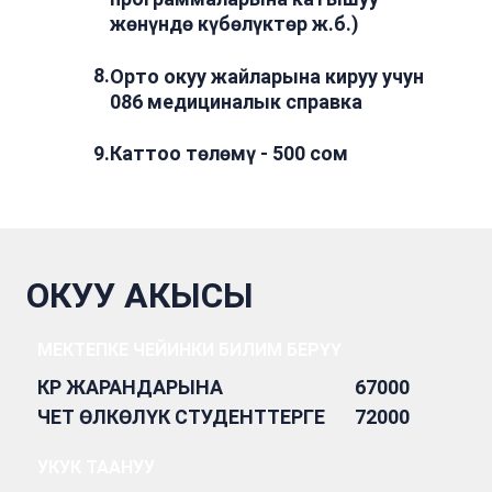
жөнүндө күбөлүктөр ж.б.)
8
.
Орто окуу жайларына кируу учун
086 медициналык справка
9
.
Каттоо төлөмү - 500 сом
ОКУУ АКЫСЫ
МЕКТЕПКЕ ЧЕЙИНКИ БИЛИМ БЕРҮҮ
67000
КР ЖАРАНДАРЫНА
72000
ЧЕТ ӨЛКӨЛҮК СТУДЕНТТЕРГЕ
УКУК ТААНУУ