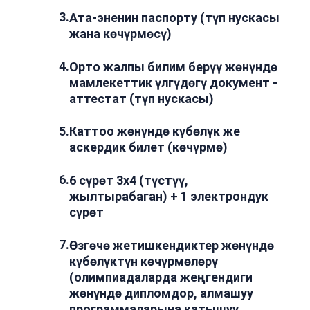
3
.
Ата-эненин паспорту (түп нускасы
жана көчүрмөсү)
4
.
Орто жалпы билим берүү жөнүндө
мамлекеттик үлгүдөгү документ -
аттестат (түп нускасы)
5
.
Каттоо жөнүндө күбөлүк же
аскердик билет (көчүрмө)
6
.
6 сүрөт 3х4 (түстүү,
жылтырабаган) + 1 электрондук
сүрөт
7
.
Өзгөчө жетишкендиктер жөнүндө
күбөлүктүн көчүрмөлөрү
(олимпиадаларда жеңгендиги
жөнүндө дипломдор, алмашуу
программаларына катышуу