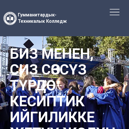
Гумманитардык-
Техникалык Колледж
БИЗ МЕНЕН,
СИЗ СӨЗСҮЗ
ТҮРДӨ
КЕСИПТИК
ИЙГИЛИККЕ