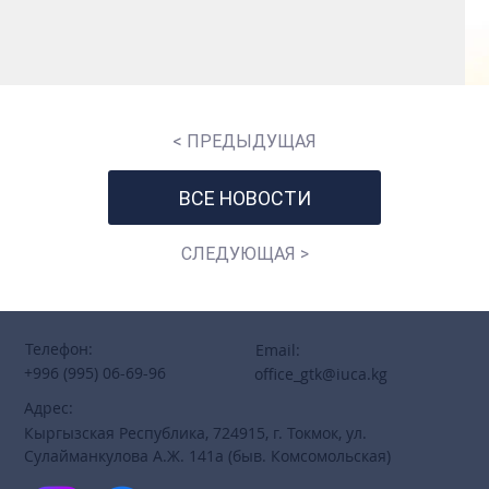
< ПРЕДЫДУЩАЯ
ВСЕ НОВОСТИ
СЛЕДУЮЩАЯ >
Телефон:
Email:
+996 (995) 06-69-96
office_gtk@iuca.kg
Адрес:
Кыргызская Республика, 724915, г. Токмок, ул.
Сулайманкулова А.Ж. 141а (быв. Комсомольская)